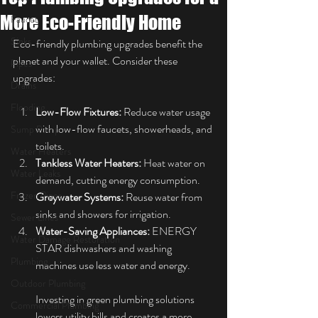
More Eco-Friendly Home
Faucet
Sinks
Eco-friendly plumbing upgrades benefit the 
planet and your wallet. Consider these 
Pipes
upgrades:
Drains
Flooding
Low-Flow Fixtures:
 Reduce water usage 
with low-flow faucets, showerheads, and 
Sump Pump
toilets.
Water Heaters
Tankless Water Heaters:
 Heat water on 
Water Leaks
demand, cutting energy consumption.
Frozen Pipes
Greywater Systems:
 Reuse water from 
sinks and showers for irrigation.
Sewer Lines
Water-Saving Appliances:
 ENERGY 
Water Damage Restoration
STAR dishwashers and washing 
Plumbing
machines use less water and energy.
Outdoor Plumbing
Investing in green plumbing solutions 
Commercial Plumbing
lowers utility bills and creates a more 