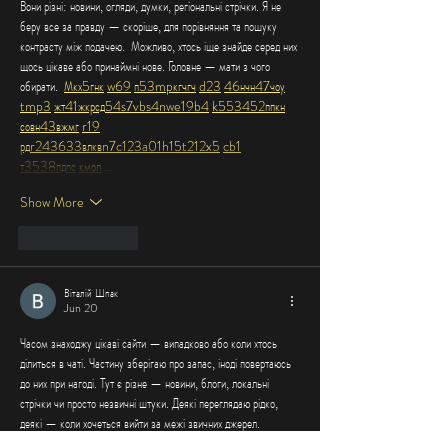
Вони різні: новини, огляди, думки, регіональні стрічки. Я не 
беру все за правду — скоріше, для порівняння та пошуку 
контрасту між подачею.  Можливо, хтось іще знайде серед них 
щось цікаве або принаймні нове. Головне — мати з чого 
обирати.  
М
к
х
5
г
нк
w69
п
53
mp
кг
чг
ч
d23
46
н
чн
47
чо
у
tmp3
жт
41
ж
кр
сд
54
s7
vb
s4
nw
e19
b4
k55
34
52
пп
кн
с
о
вн
43
вж
мг
r19
рд
r24
36
33
вл
кв
n7
c123
a01
h15
t21
2x5
cb1
т
35
38
пд
пс
км
ол
 …
Show More
Like
Reply
Віталій Шпак
Jun 20
Часом знаходжу цікаві сайти — випадково або коли хтось 
ділиться в чаті. Частину зберігаю про запас, іноді повертаюсь 
до них при нагоді. Тут є різне — новини, блоги, локальні 
стрічки чи просто незвичні штуки. Деякі переглядаю рідко, 
деякі — коли хочеться вийти за межі звичних джерел.  
Поділюсь добіркою — може, хтось натрапить на щось нове:  